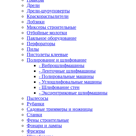
Дрели
Дрели-шуруповерты
Краскораспылители
Лобзики
Миксеры строительные
Отбойные молотки
Паяльное оборудование
Перфораторы
Пилы
Пистолеты клеевые
Полирование и шлифование
- Виброшлифмашины
- Ленточные шлифмашины
- Полировальные машины
- Углошлифовальные машины
- Шлифование стен
- Эксцентриковые шлифмашины
Пылесосы
Рубанки
Садовые триммеры и ножницы
Станки
Фены строительные
Фонари и лампы
Фрезеры