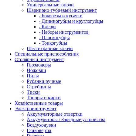
Универсальные ключи
Шарнирно-губцевый инструмент
- Бокорезы и кусачки
- Длинногубцы и круглогубцы
- Клещи
- Наборы инструментов
- Плоскогубцы
- Тонкогубцы
Шестигранные ключи
Специальные приспособления
Столярный инструмент
Гвоздодеры
Ножовки
Пилы
Рубанки ручные
Струбцины
Тиски
Топоры и кирки
Хозяйственные товары
Электроинструмент
Аккумуляторные отвертки
Аккумуляторы / Зарядные устройства
Воздуходувки
Гайковерты
Граверы