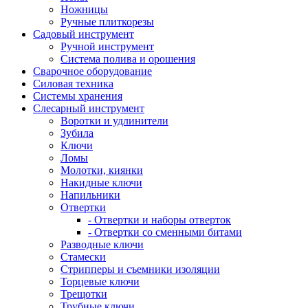
Ножницы
Ручные плиткорезы
Садовый инструмент
Ручной инструмент
Система полива и орошения
Сварочное оборудование
Силовая техника
Системы хранения
Слесарный инструмент
Воротки и удлинители
Зубила
Ключи
Ломы
Молотки, киянки
Накидные ключи
Напильники
Отвертки
- Отвертки и наборы отверток
- Отвертки со сменными битами
Разводные ключи
Стамески
Стрипперы и съемники изоляции
Торцевые ключи
Трещотки
Трубные ключи