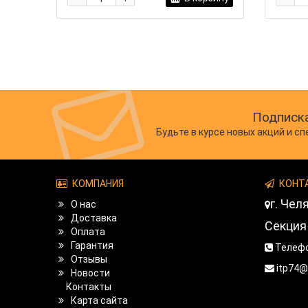
Подписка
Будьте в курсе новых акций и с
КОМПАНИЯ
КОНТ
г.
Ч
еля
О нас
Доставка
Секция 
Оплата
Гарантия
Телефо
Отзывы
itp74@
Новости
Контакты
Карта сайта