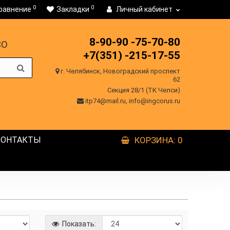
0
0
равнение
Закладки
Личный кабинет
8-90-90
-75-70-80
CO
+7(351)
-215-17-55
г. Челябинск, Новоградский проспект
62
Секция 28/1 (ТК Челси)
itp74@mail.ru, info@ingcorus.ru
КОНТАКТЫ
КОРЗИНА
: 0
Показать: