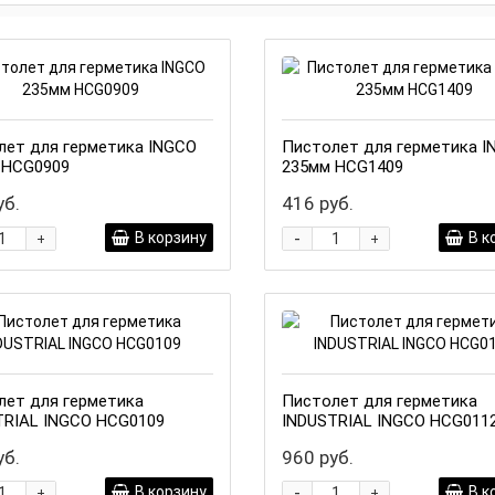
лет для герметика INGCO
Пистолет для герметика I
 HCG0909
235мм HCG1409
уб.
416 руб.
-
В корзину
В к
+
+
лет для герметика
Пистолет для герметика
TRIAL INGCO HCG0109
INDUSTRIAL INGCO HCG011
уб.
960 руб.
-
В корзину
В к
+
+