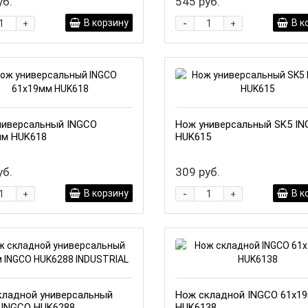
уб.
545 руб.
-
В корзину
В к
+
+
ниверсальный INGCO
Нож универсальный SK5 I
мм HUK618
HUK615
уб.
309 руб.
-
В корзину
В к
+
+
кладной универсальный
Нож складной INGCO 61x1
 INGCO HUK6288
HUK6138