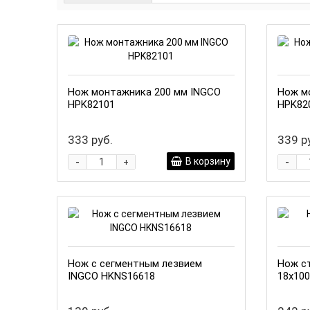
Нож монтажника 200 мм INGCO
Нож м
HPK82101
HPK82
333 руб.
339 р
-
-
В корзину
+
Нож с сегментным лезвием
Нож с
INGCO HKNS16618
18х10