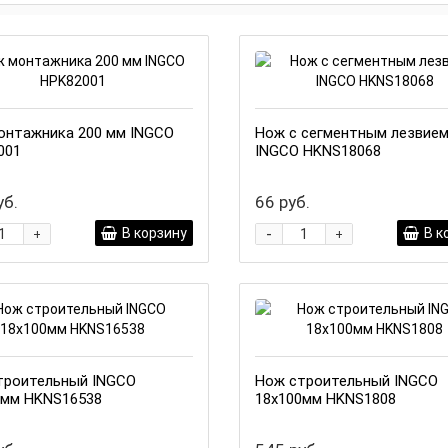
онтажника 200 мм INGCO
Нож с сегментным лезвие
001
INGCO HKNS18068
уб.
66 руб.
-
В корзину
В к
+
+
троительный INGCO
Нож строительный INGCO
0мм HKNS16538
18х100мм HKNS1808