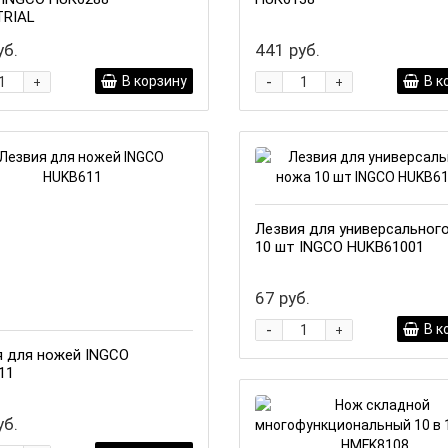
TRIAL
уб.
441 руб.
-
В корзину
В к
+
+
Лезвия для универсальног
10 шт INGCO HUKB61001
67 руб.
-
В к
+
я для ножей INGCO
11
уб.