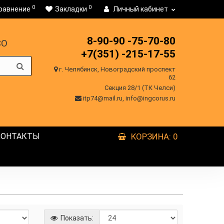
0
0
равнение
Закладки
Личный кабинет
8-90-90
-75-70-80
CO
+7(351)
-215-17-55
г. Челябинск, Новоградский проспект
62
Секция 28/1 (ТК Челси)
itp74@mail.ru, info@ingcorus.ru
КОНТАКТЫ
КОРЗИНА
: 0
Показать: