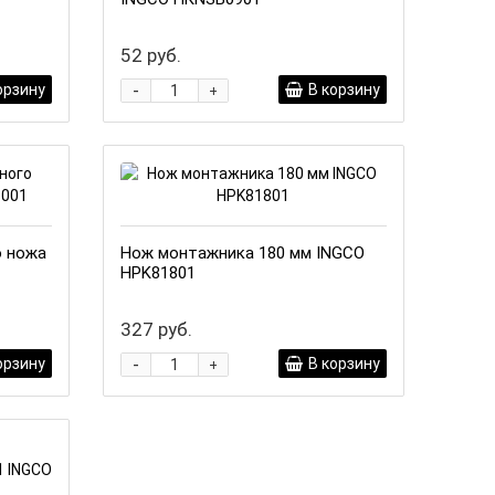
52 руб.
-
орзину
В корзину
+
о ножа
Нож монтажника 180 мм INGCO
HPK81801
327 руб.
-
орзину
В корзину
+