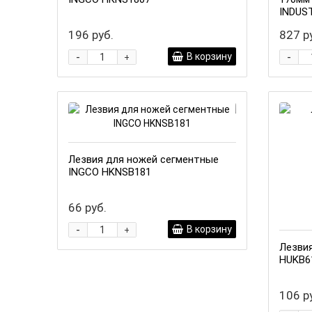
INDUS
196 руб.
827 р
-
-
В корзину
+
Лезвия для ножей сегментные
INGCO HKNSB181
66 руб.
-
В корзину
+
Лезви
HUKB6
106 р