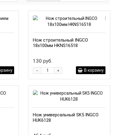
м
Нож строительный INGCO
18х100мм HKNS16518
130 руб.
-
орзину
В корзину
+
Нож универсальный SK5 INGCO
HUK6128