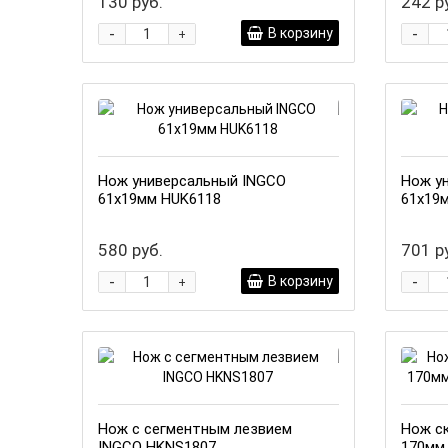
130 руб.
242 р
-
-
В корзину
+
Нож универсальный INGCO
Нож у
61х19мм HUK6118
61х19
580 руб.
701 р
-
-
В корзину
+
Нож с сегментным лезвием
Нож с
INGCO HKNS1807
170мм