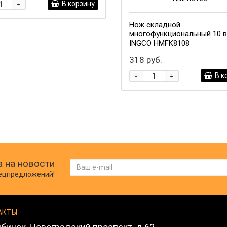
В корзину
+
Нож складной
многофункциональный 10 в
INGCO HMFK8108
318 руб.
-
В к
+
 на новости
пецпредложений!
АКТЫ