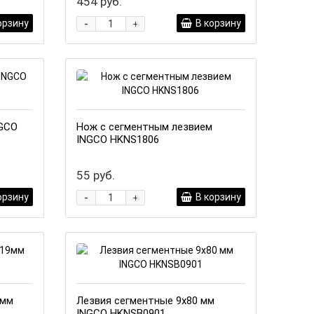
454 руб.
-
орзину
В корзину
+
NGCO
Нож с сегментным лезвием
INGCO HKNS1806
55 руб.
-
орзину
В корзину
+
9мм
Лезвия сегментные 9x80 мм
INGCO HKNSB0901