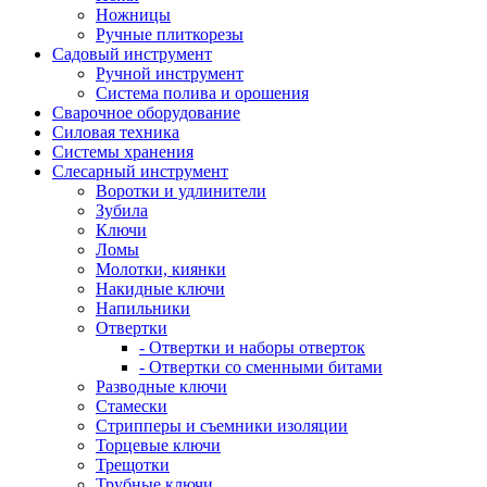
Ножницы
Ручные плиткорезы
Садовый инструмент
Ручной инструмент
Система полива и орошения
Сварочное оборудование
Силовая техника
Системы хранения
Слесарный инструмент
Воротки и удлинители
Зубила
Ключи
Ломы
Молотки, киянки
Накидные ключи
Напильники
Отвертки
- Отвертки и наборы отверток
- Отвертки со сменными битами
Разводные ключи
Стамески
Стрипперы и съемники изоляции
Торцевые ключи
Трещотки
Трубные ключи