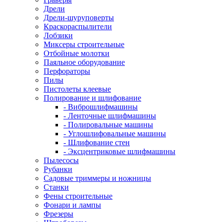
Дрели
Дрели-шуруповерты
Краскораспылители
Лобзики
Миксеры строительные
Отбойные молотки
Паяльное оборудование
Перфораторы
Пилы
Пистолеты клеевые
Полирование и шлифование
- Виброшлифмашины
- Ленточные шлифмашины
- Полировальные машины
- Углошлифовальные машины
- Шлифование стен
- Эксцентриковые шлифмашины
Пылесосы
Рубанки
Садовые триммеры и ножницы
Станки
Фены строительные
Фонари и лампы
Фрезеры